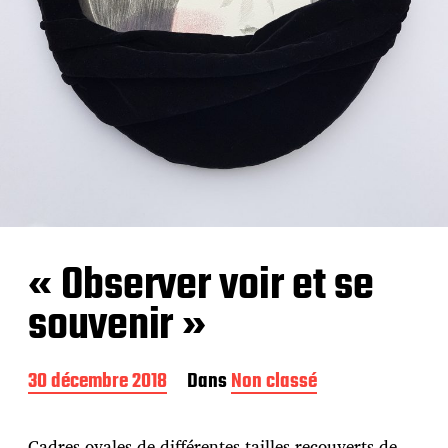
« Observer voir et se
souvenir »
D
30 décembre 2018
Dans
Non classé
a
t
e
Cadres ovales de différentes tailles recouverts de