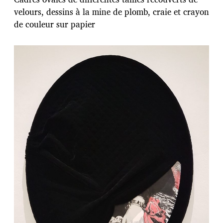
d
velours, dessins à la mine de plomb, craie et crayon
e
de couleur sur papier
p
u
b
l
i
c
a
t
i
o
n